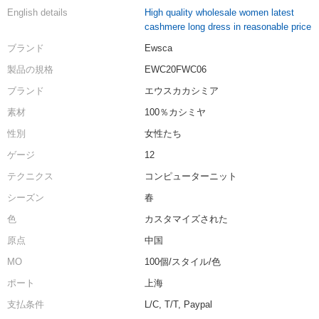
English details
High quality wholesale women latest
cashmere long dress in reasonable price
ブランド
Ewsca
製品の規格
EWC20FWC06
ブランド
エウスカカシミア
素材
100％カシミヤ
性別
女性たち
ゲージ
12
テクニクス
コンピューターニット
シーズン
春
色
カスタマイズされた
原点
中国
MO
100個/スタイル/色
ポート
上海
支払条件
L/C, T/T, Paypal