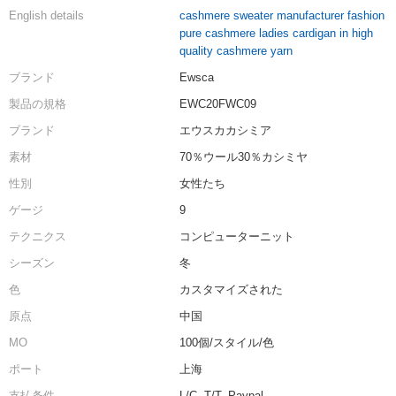
English details
cashmere sweater manufacturer fashion
pure cashmere ladies cardigan in high
quality cashmere yarn
ブランド
Ewsca
製品の規格
EWC20FWC09
ブランド
エウスカカシミア
素材
70％ウール30％カシミヤ
性別
女性たち
ゲージ
9
テクニクス
コンピューターニット
シーズン
冬
色
カスタマイズされた
原点
中国
MO
100個/スタイル/色
ポート
上海
支払条件
L/C, T/T, Paypal