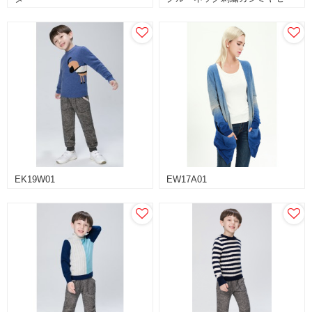
ター秋冬EW19W03
EK19W01
EW17A01