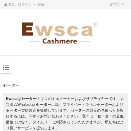
日本語
歓迎,
ログイン
/
登録
セーター
Ewsca
は
セーター
のプロの中国メーカーおよびサプライヤーです。カ
スタムWholeslae
セーター
工場、プライベートラベル
セーター
および
セーター
契約製造を提供しています。
セーター
の最良の見積もりを取
得するには、今すぐお問い合わせください、我々は、
セーター
の最低
価格ではなく、タイムリーに対応させていただきますが、私たちはよ
り良いサービスを提供します。