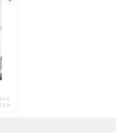
カシミ
イシン