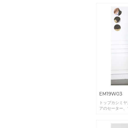
EM19W03
トップカシミヤ
アのセーター、
グ。