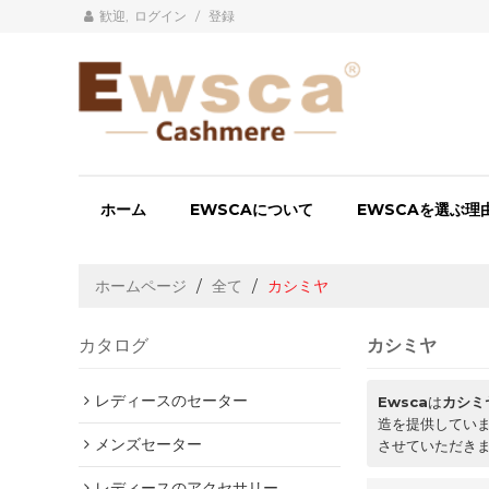
歓迎,
ログイン
/
登録
ホーム
EWSCAについて
EWSCAを選ぶ理
ホームページ
/
全て
/
カシミヤ
カタログ
カシミヤ
レディースのセーター
Ewsca
は
カシミ
造を提供してい
メンズセーター
させていただき
レディースのアクセサリー