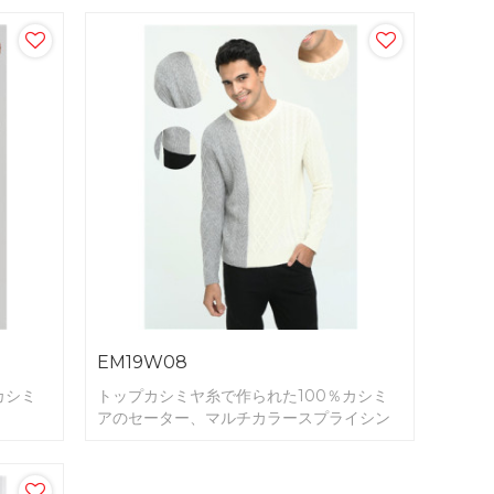
EM19W08
カシミ
トップカシミヤ糸で作られた100％カシミ
アのセーター、マルチカラースプライシン
グ。