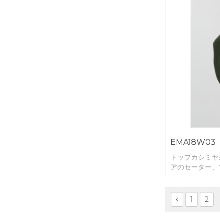
EMA18W03
トップカシミヤ
アのセーター、
グ。
1
2