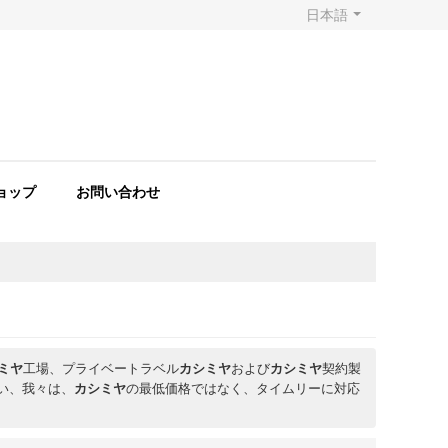
日本語
ョップ
お問い合わせ
ミヤ
工場、プライベートラベル
カシミヤ
および
カシミヤ
契約製
い、我々は、
カシミヤ
の最低価格ではなく、タイムリーに対応