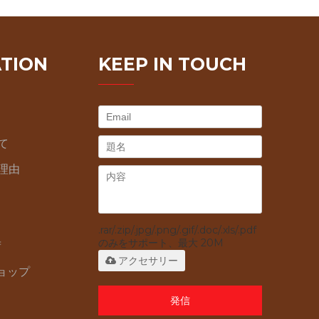
TION
KEEP IN TOUCH
て
ぶ理由
.rar/.zip/.jpg/.png/.gif/.doc/.xls/.pdf
のみをサポート、最大 20M
荷
アクセサリー
ョップ
発信