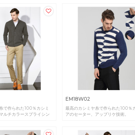
EM18W02
糸で作られた100％カシミ
最高のカシミヤ糸で作られた100％
マルチカラースプライシン
アのセーター、アップリケ技術。