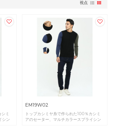
視点
EM19W02
カシミ
トップカシミヤ糸で作られた100％カシミ
イシン
アのセーター、マルチカラースプライシン
グ。